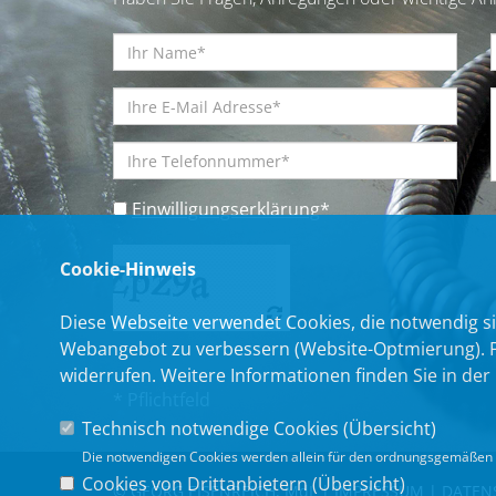
Einwilligungserklärung
*
Cookie-Hinweis
Diese Webseite verwendet Cookies, die notwendig si
Webangebot zu verbessern (Website-Optmierung). Für
widerrufen. Weitere Informationen finden Sie in der
* Pflichtfeld
Technisch notwendige Cookies (
Übersicht
)
Die notwendigen Cookies werden allein für den ordnungsgemäßen 
Cookies von Drittanbietern (
Übersicht
)
© GEORG EISENREICH, MdL |
IMPRESSUM
|
DATEN