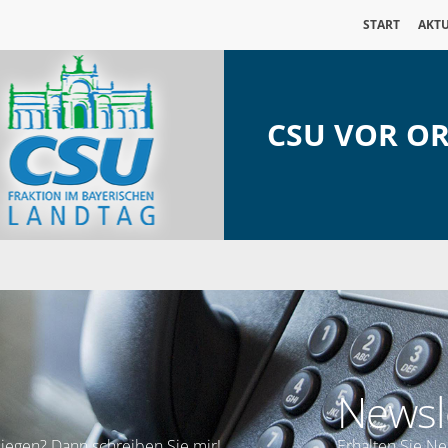
START
AKTU
CSU VOR O
Newsl
iegen? Dann schreiben Sie mir!
Erhalten Sie N