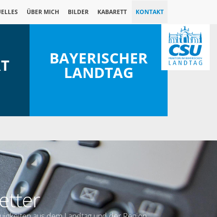
ELLES
ÜBER MICH
BILDER
KABARETT
KONTAKT
BAYERISCHER
RT
LANDTAG
etter
euigkeiten aus dem Landtag und der Region.